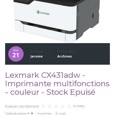
Mar
Écrit par
Publié dans
21
Jerome
Archives
Lexmark CX431adw -
Imprimante multifonctions
- couleur - Stock Epuisé
(0 Votes)
Évaluer cet élément
Taille de police
Imprimer
E-mail