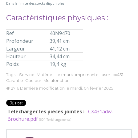
Dans la limite des stocks disponibles
Caractéristiques physiques :
Ref
40N9470
Profondeur
39,41 cm
Largeur
41,12 cm
Hauteur
34,44 cm
Poids
19,4 kg
Tags: :
Service
Matériel
Lexmark
imprimante
laser
cx431
Garantie
Couleur
Multifonction
2716
Dernière modification le mardi, 04 février 2025
Télécharger les pièces jointes :
CX431adw-
Brochure.pdf
(601 Téléchargements)