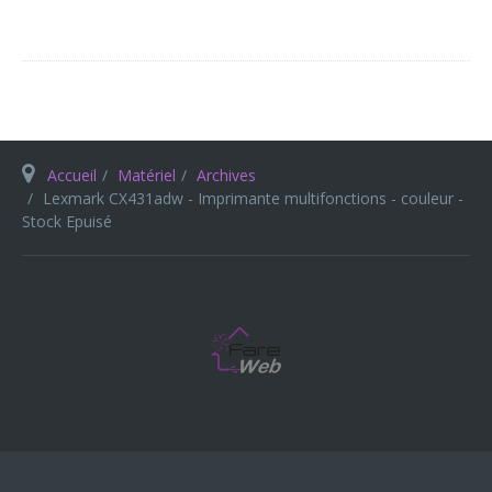
Accueil
Matériel
Archives
Lexmark CX431adw - Imprimante multifonctions - couleur -
Stock Epuisé